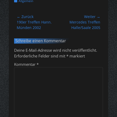
Kategorien
Allgemein
Beitragsnavigation
← Zurück
Weiter →
Vorheriger
Nächster
190er Treffen Hann.
Mercedes Treffen
Beitrag:
Beitrag:
Münden 2002
Halle/Saale 2005
Schreibe einen Kommentar
Deine E-Mail-Adresse wird nicht veröffentlicht.
Erforderliche Felder sind mit
*
markiert
Kommentar
*