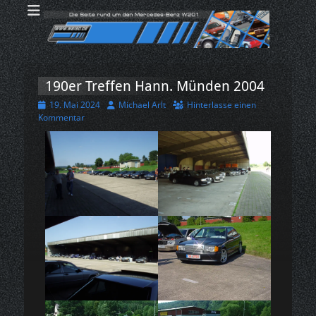
MB190.DE - Die
Der Kultwagen der 80er & 90er Jahre! Über 40 Jahre Mercedes-Benz
190er! Tarnname Ushido! Werksbezeichnung W201!
Seite rund um den
190er
Suche
nach:
190er Treffen Hann. Münden 2004
Veröffentlicht
Autor
19. Mai 2024
Michael Arlt
Hinterlasse einen
am
Kommentar