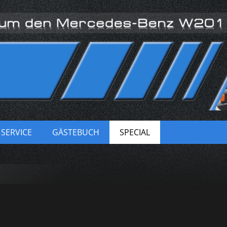
ite rund um den 190er
re Mercedes-Benz 190er! Tarnname Ushido! Werksbezeichnung W201
SERVICE
GÄSTEBUCH
SPECIAL