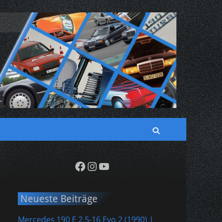
!
Suchen
Suche
nach:
Facebook
Instagram
YouTube
Neueste Beiträge
Mercedes 190 E 2.5-16 Evo 2 (1990) |