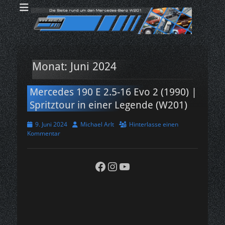
MB190.DE - Die
Der Kultwagen der 80er & 90er Jahre! Über 40 Jahre Mercedes-Benz
190er! Tarnname Ushido! Werksbezeichnung W201!
Seite rund um den
190er
Suche
nach:
Monat:
Juni 2024
Mercedes 190 E 2.5-16 Evo 2 (1990) |
Spritztour in einer Legende (W201)
Veröffentlicht
Autor
9. Juni 2024
Michael Arlt
Hinterlasse einen
am
Kommentar
Facebook
Instagram
YouTube